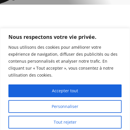
Contactez-nous
Nous respectons votre vie privée.
Nous utilisons des cookies pour améliorer votre
expérience de navigation, diffuser des publicités ou des
J'AIMERAIS UN DEVIS
contenus personnalisés et analyser notre trafic. En
GRATUIT
cliquant sur « Tout accepter », vous consentez à notre
utilisation des cookies.
Accepter tout
Mentions Légales
Politique de Confidentialité
Personnaliser
Tout rejeter
© 2018 BATI Fenêtre de toit - VELUX Partner
ACCUEIL
SERVICES
Email
Pho